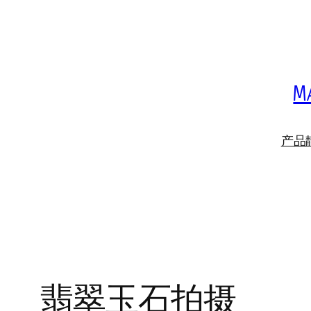
跳
至
内
容
M
产品
翡翠玉石拍摄